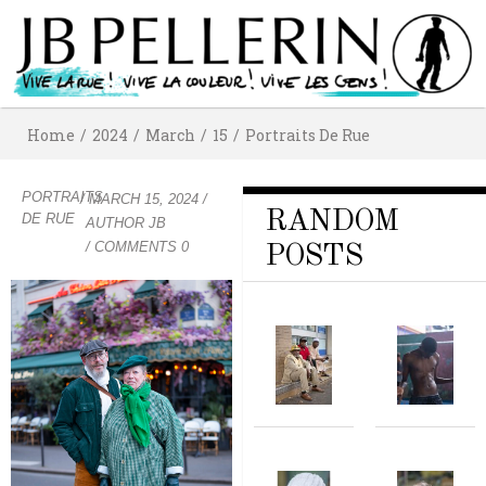
Home
/
2024
/
March
/
15
/
Portraits De Rue
PORTRAITS
/
MARCH 15, 2024
/
RANDOM
DE RUE
AUTHOR
JB
/ COMMENTS 0
POSTS