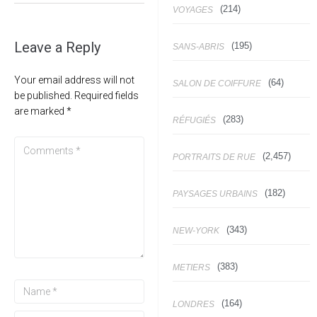
(214)
VOYAGES
Leave a Reply
(195)
SANS-ABRIS
Your email address will not
(64)
SALON DE COIFFURE
be published.
Required fields
are marked
*
(283)
RÉFUGIÉS
(2,457)
PORTRAITS DE RUE
(182)
PAYSAGES URBAINS
(343)
NEW-YORK
(383)
METIERS
(164)
LONDRES