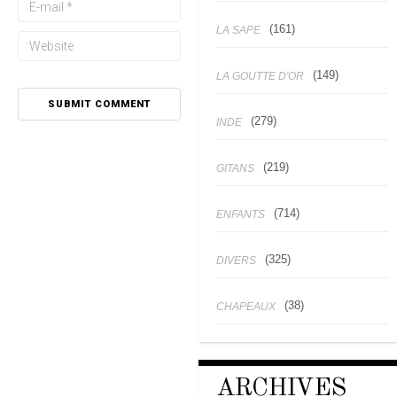
(161)
LA SAPE
(149)
LA GOUTTE D'OR
(279)
INDE
(219)
GITANS
(714)
ENFANTS
(325)
DIVERS
(38)
CHAPEAUX
ARCHIVES