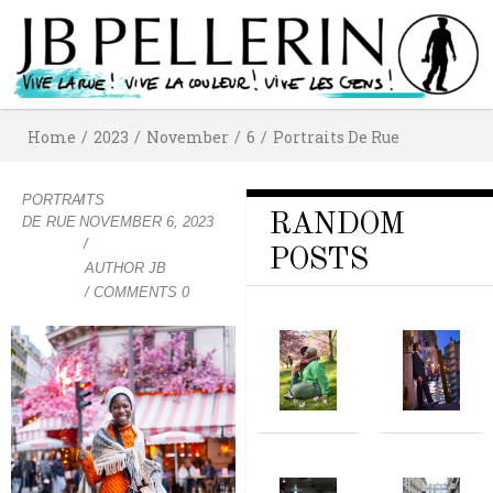
Home
/
2023
/
November
/
6
/
Portraits De Rue
PORTRAITS
/
RANDOM
DE RUE
NOVEMBER 6, 2023
/
POSTS
AUTHOR
JB
/ COMMENTS 0