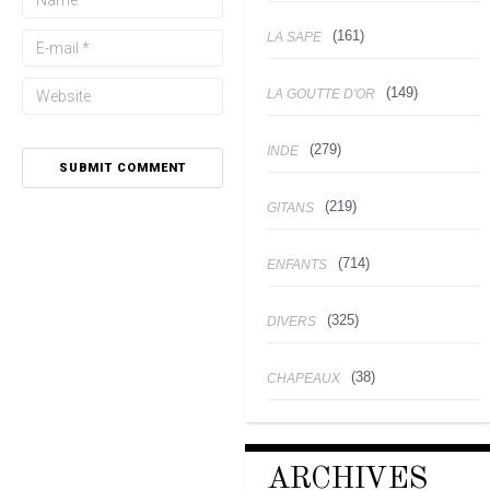
(161)
LA SAPE
(149)
LA GOUTTE D'OR
(279)
INDE
(219)
GITANS
(714)
ENFANTS
(325)
DIVERS
(38)
CHAPEAUX
ARCHIVES