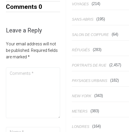
(214)
VOYAGES
Comments
0
(195)
SANS-ABRIS
Leave a Reply
(64)
SALON DE COIFFURE
Your email address will not
(283)
RÉFUGIÉS
be published.
Required fields
are marked
*
(2,457)
PORTRAITS DE RUE
(182)
PAYSAGES URBAINS
(343)
NEW-YORK
(383)
METIERS
(164)
LONDRES