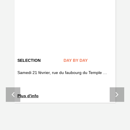
SELECTION
DAY BY DAY
AR
if
Samedi 21 février, rue du faubourg du Temple …
Fo
Plus d'info
la 
ave
tou
un