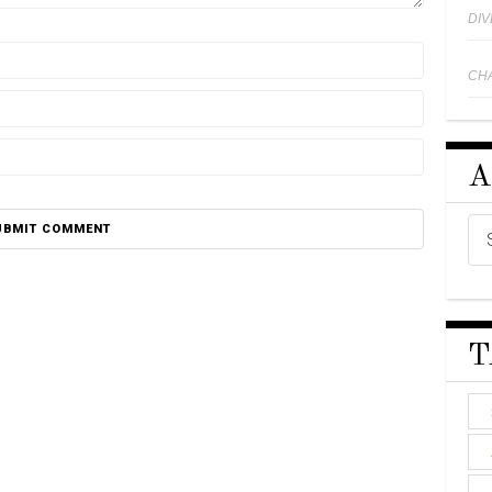
DI
CH
A
T