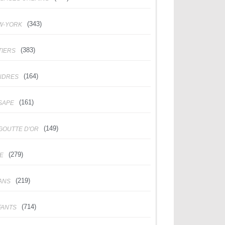
(343)
W-YORK
(383)
TIERS
(164)
NDRES
(161)
SAPE
(149)
GOUTTE D'OR
(279)
DE
(219)
ANS
(714)
FANTS