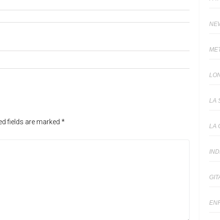
NE
ME
LO
LA 
ed fields are marked
*
LA 
IN
GIT
EN