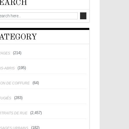
EARCH
ATEGORY
(214)
YAGES
(195)
NS-ABRIS
(64)
LON DE COIFFURE
(283)
FUGIÉS
(2,457)
RTRAITS DE RUE
(182)
YSAGES URBAINS