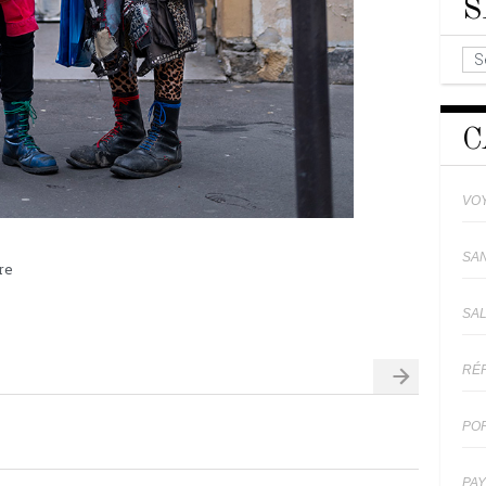
S
C
VO
SA
re
SA
RÉ
PO
PA