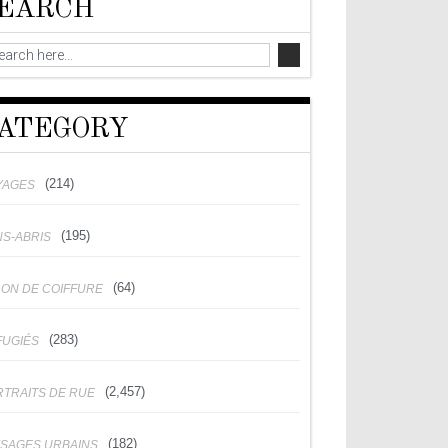
EARCH
ATEGORY
(214)
YAGES
(195)
NS-ABRIS
(64)
LON DE COIFFURE
(283)
FUGIÉS
(2,457)
RTRAITS DE RUE
(182)
YSAGES URBAINS