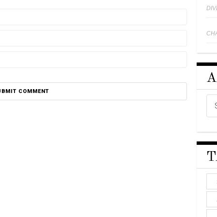
DI
CH
A
T