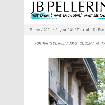
Home
/
2024
/
August
/
31
/
Portraits De Rue
PORTRAITS DE RUE
/
AUGUST 31, 2024
/
AUTH