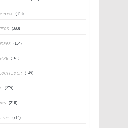
(343)
W-YORK
(383)
TIERS
(164)
NDRES
(161)
SAPE
(149)
GOUTTE D'OR
(279)
DE
(219)
ANS
(714)
FANTS