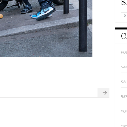
S
C
VO
SA
SA
RÉ
PO
PA