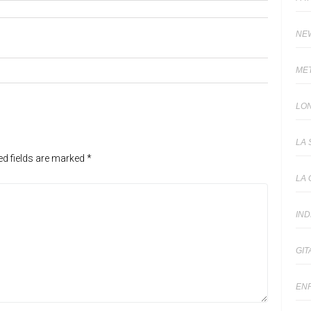
NE
ME
LO
LA 
ed fields are marked
*
LA 
IN
GIT
EN