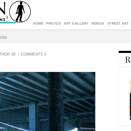
HOME
PHOTOS
ART GALLERY
VIDEOS
STREET ART
ains
THOR
JB
/ COMMENTS 0
R