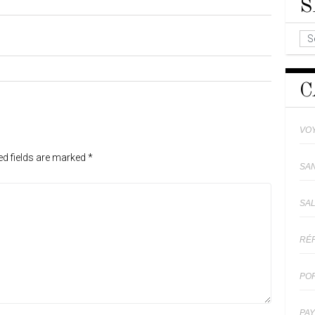
S
C
VO
ed fields are marked
*
SA
SA
RÉ
PO
PA