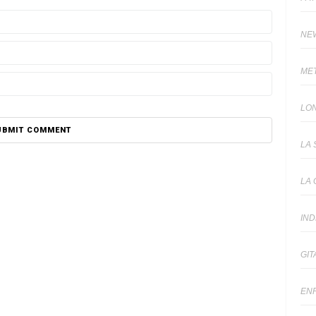
NE
ME
LO
LA 
LA 
IN
GIT
EN