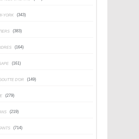
(343)
W-YORK
(383)
TIERS
(164)
NDRES
(161)
SAPE
(149)
GOUTTE D'OR
(279)
DE
(219)
ANS
(714)
FANTS