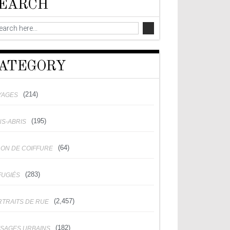
EARCH
ATEGORY
(214)
YAGES
(195)
NS-ABRIS
(64)
LON DE COIFFURE
(283)
FUGIÉS
(2,457)
RTRAITS DE RUE
(182)
YSAGES URBAINS