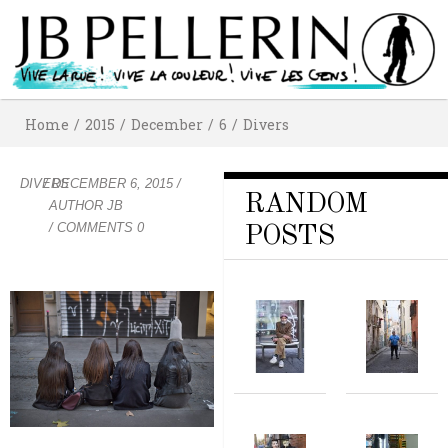
Home
/
2015
/
December
/
6
/
Divers
DIVERS
/
DECEMBER 6, 2015
/
RANDOM
AUTHOR
JB
/ COMMENTS 0
POSTS