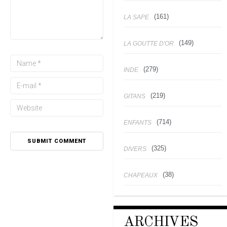
(161)
LA SAPE
(149)
LA GOUTTE D'OR
(279)
INDE
(219)
GITANS
(714)
ENFANTS
(325)
DIVERS
(38)
CHAPEAUX
ARCHIVES