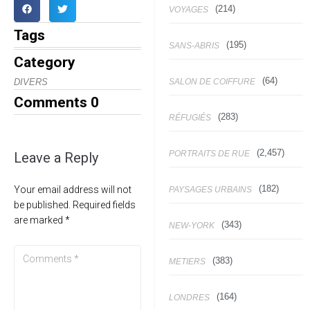
(214)
VOYAGES
Tags
(195)
SANS-ABRIS
Category
(64)
SALON DE COIFFURE
DIVERS
Comments
0
(283)
RÉFUGIÉS
(2,457)
PORTRAITS DE RUE
Leave a Reply
(182)
Your email address will not
PAYSAGES URBAINS
be published.
Required fields
are marked
*
(343)
NEW-YORK
(383)
METIERS
(164)
LONDRES