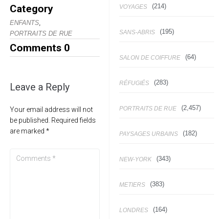
(214)
Category
VOYAGES
,
ENFANTS
(195)
SANS-ABRIS
PORTRAITS DE RUE
Comments
0
(64)
SALON DE COIFFURE
(283)
RÉFUGIÉS
Leave a Reply
(2,457)
PORTRAITS DE RUE
Your email address will not
be published.
Required fields
are marked
*
(182)
PAYSAGES URBAINS
(343)
NEW-YORK
(383)
METIERS
(164)
LONDRES