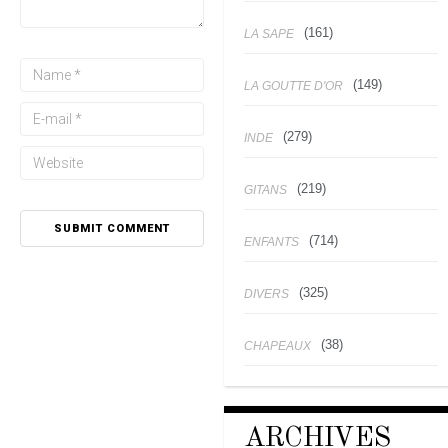
(161)
LA SAPE
(149)
LA GOUTTE D'OR
(279)
INDE
(219)
GITANS
(714)
ENFANTS
(325)
DIVERS
(38)
CHAPEAUX
ARCHIVES