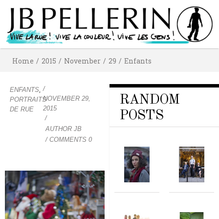
Home
/
2015
/
November
/
29
/
Enfants
/
,
ENFANTS
RANDOM
NOVEMBER 29,
PORTRAITS
2015
DE RUE
POSTS
/
AUTHOR
JB
/ COMMENTS 0