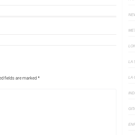
NE
ME
LO
LA 
LA 
ed fields are marked
*
IN
GIT
EN