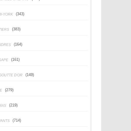
(343)
W-YORK
(383)
TIERS
(164)
NDRES
(161)
SAPE
(149)
GOUTTE D'OR
(279)
DE
(219)
ANS
(714)
FANTS