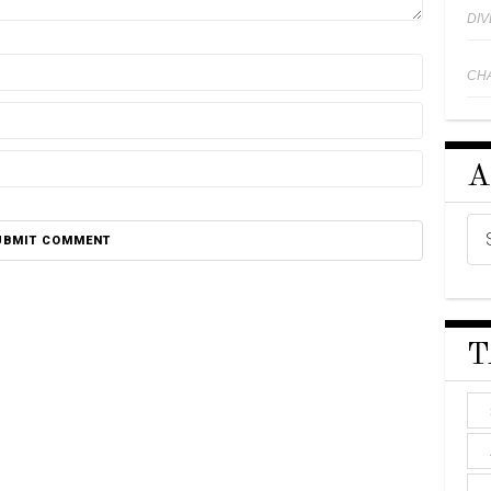
DI
CH
A
T