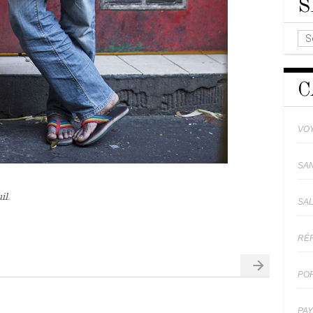
S
C
VO
SA
il.
SA
RÉ
PO
PA