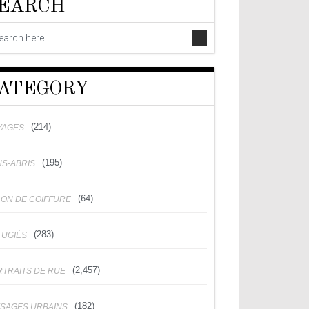
EARCH
ATEGORY
(214)
YAGES
(195)
NS-ABRIS
(64)
LON DE COIFFURE
(283)
FUGIÉS
(2,457)
RTRAITS DE RUE
(182)
YSAGES URBAINS