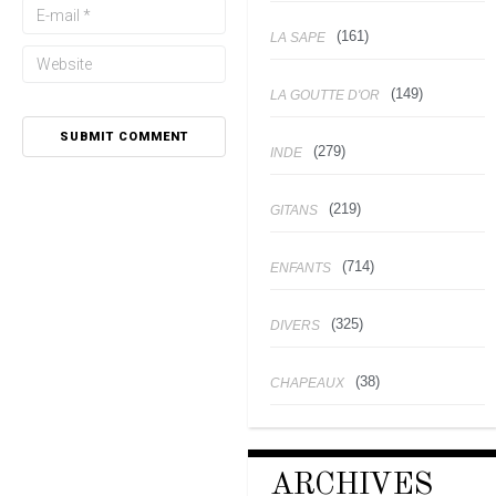
(161)
LA SAPE
(149)
LA GOUTTE D'OR
(279)
INDE
(219)
GITANS
(714)
ENFANTS
(325)
DIVERS
(38)
CHAPEAUX
ARCHIVES