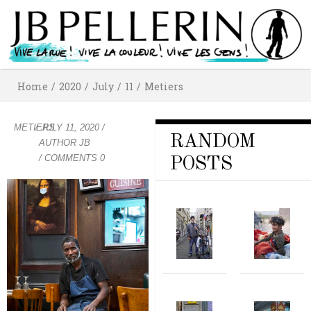
Home
/
2020
/
July
/
11
/
Metiers
METIERS
/
JULY 11, 2020
/
RANDOM
AUTHOR
JB
/ COMMENTS 0
POSTS