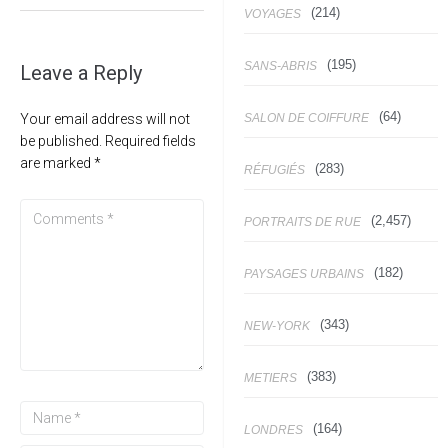
(214)
VOYAGES
(195)
SANS-ABRIS
Leave a Reply
(64)
SALON DE COIFFURE
Your email address will not
be published.
Required fields
are marked
*
(283)
RÉFUGIÉS
(2,457)
PORTRAITS DE RUE
(182)
PAYSAGES URBAINS
(343)
NEW-YORK
(383)
METIERS
(164)
LONDRES