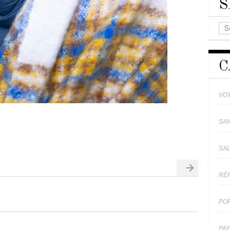
S
C
VO
SA
SA
RÉ
PO
PA