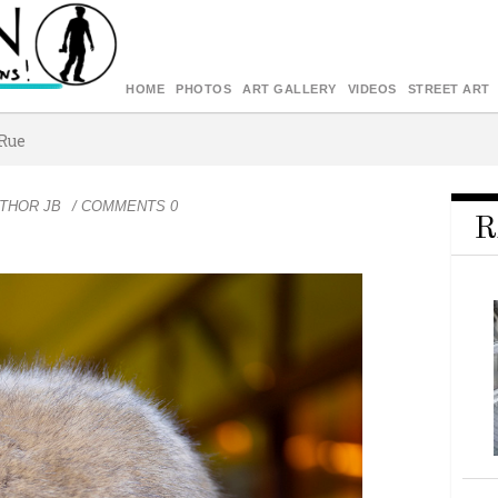
HOME
PHOTOS
ART GALLERY
VIDEOS
STREET ART
 Rue
UTHOR
JB
/ COMMENTS 0
R