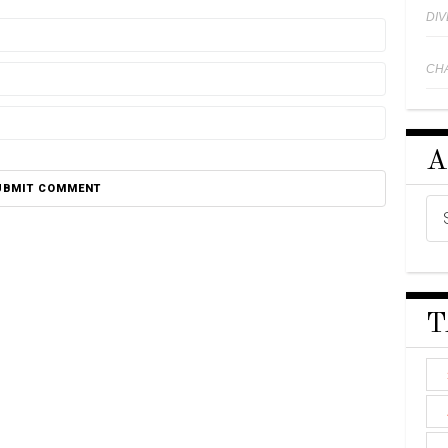
DI
CH
A
T