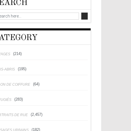
EARCH
ATEGORY
(214)
YAGES
(195)
NS-ABRIS
(64)
LON DE COIFFURE
(283)
FUGIÉS
(2,457)
RTRAITS DE RUE
(182)
YSAGES URBAINS