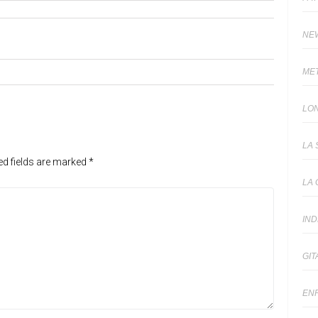
NE
ME
LO
LA 
ed fields are marked
*
LA 
IN
GIT
EN