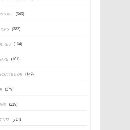
(343)
W-YORK
(383)
TIERS
(164)
NDRES
(161)
SAPE
(149)
GOUTTE D'OR
(279)
DE
(219)
ANS
(714)
FANTS