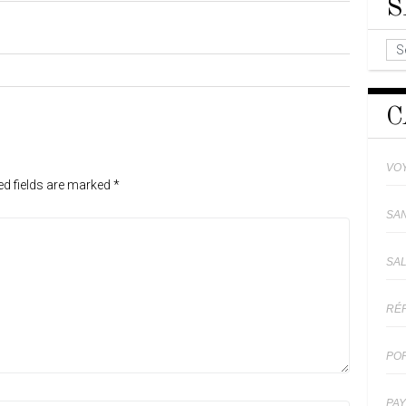
S
C
VO
ed fields are marked
*
SA
SA
RÉ
PO
PA