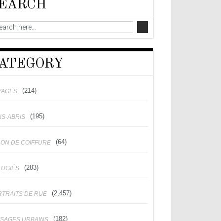
EARCH
ATEGORY
(214)
YAGES
(195)
NS-ABRIS
(64)
LON DE COIFFURE
(283)
FUGIÉS
(2,457)
RTRAITS DE RUE
(182)
YSAGES URBAINS