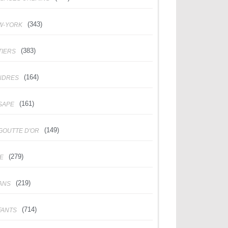
(343)
W-YORK
(383)
TIERS
(164)
NDRES
(161)
SAPE
(149)
GOUTTE D'OR
(279)
DE
(219)
ANS
(714)
FANTS