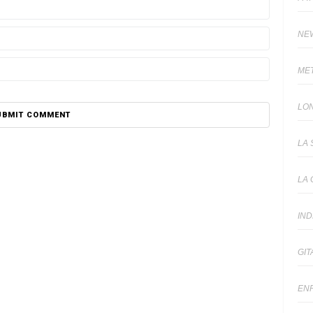
NE
ME
LO
LA 
LA 
IN
GIT
EN