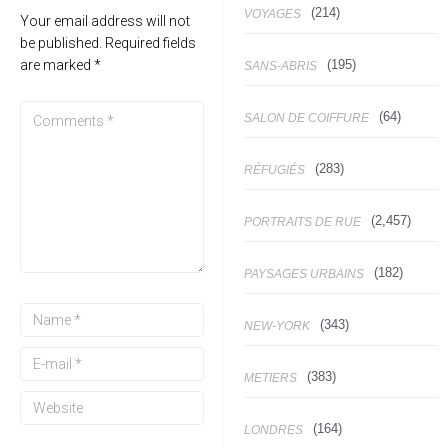
(214)
VOYAGES
Your email address will not
be published.
Required fields
(195)
are marked
*
SANS-ABRIS
(64)
SALON DE COIFFURE
(283)
RÉFUGIÉS
(2,457)
PORTRAITS DE RUE
(182)
PAYSAGES URBAINS
(343)
NEW-YORK
(383)
METIERS
(164)
LONDRES