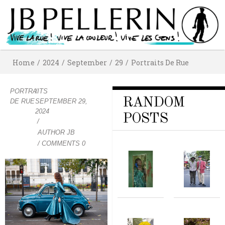
Home
/
2024
/
September
/
29
/
Portraits De Rue
PORTRAITS
/
RANDOM
DE RUE
SEPTEMBER 29,
2024
POSTS
/
AUTHOR
JB
/ COMMENTS 0