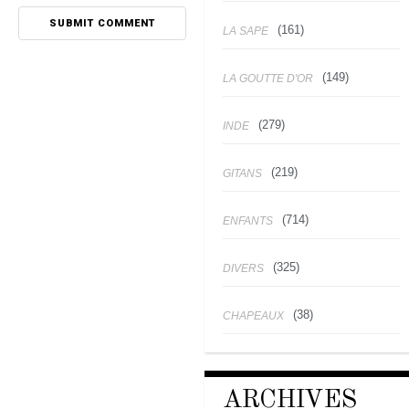
(161)
LA SAPE
(149)
LA GOUTTE D'OR
(279)
INDE
(219)
GITANS
(714)
ENFANTS
(325)
DIVERS
(38)
CHAPEAUX
ARCHIVES