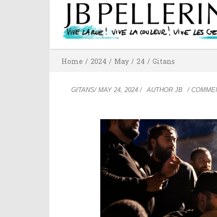
Home
/
2024
/
May
/
24
/
Gitans
GITANS
/
MAY 24, 2024
/
AUTHOR
JB
/ COMME