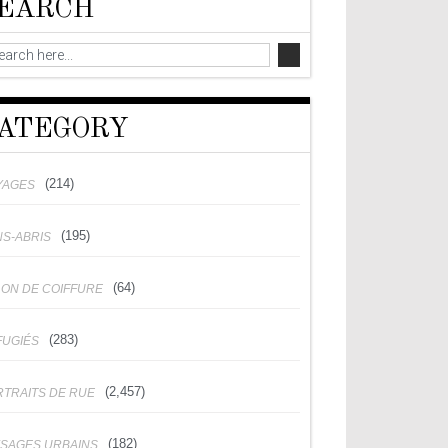
EARCH
ATEGORY
(214)
YAGES
(195)
NS-ABRIS
(64)
LON DE COIFFURE
(283)
FUGIÉS
(2,457)
RTRAITS DE RUE
(182)
YSAGES URBAINS