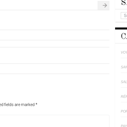
S
C
VO
SA
SA
RÉ
ed fields are marked
*
PO
PA