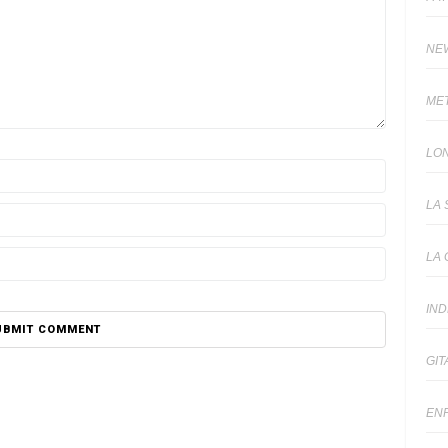
NE
ME
LO
LA 
LA 
IN
GIT
EN