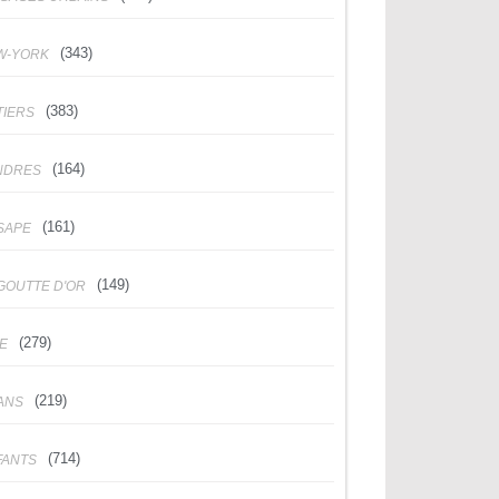
(343)
W-YORK
(383)
TIERS
(164)
NDRES
(161)
SAPE
(149)
GOUTTE D'OR
(279)
DE
(219)
ANS
(714)
FANTS