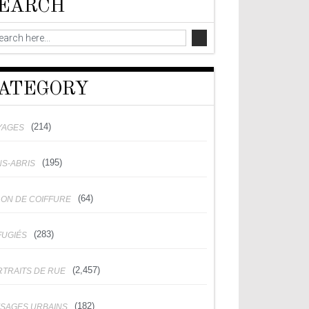
EARCH
ATEGORY
(214)
YAGES
(195)
NS-ABRIS
(64)
LON DE COIFFURE
(283)
FUGIÉS
(2,457)
RTRAITS DE RUE
(182)
YSAGES URBAINS