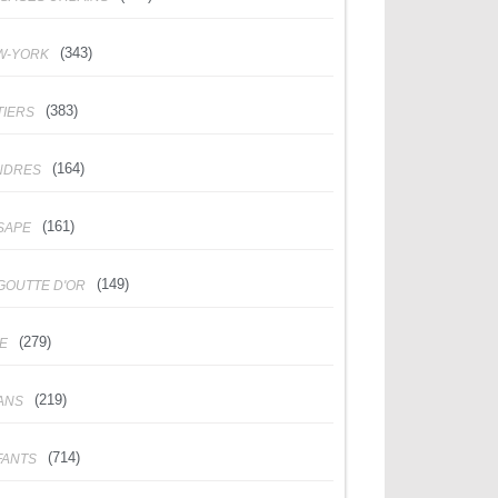
(343)
W-YORK
(383)
TIERS
(164)
NDRES
(161)
SAPE
(149)
GOUTTE D'OR
(279)
DE
(219)
ANS
(714)
FANTS