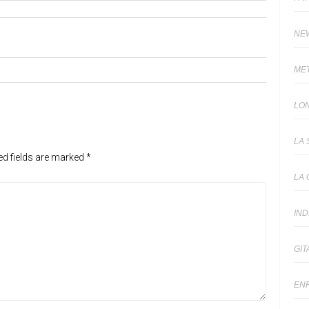
NE
ME
LO
LA 
ed fields are marked
*
LA 
IN
GIT
EN