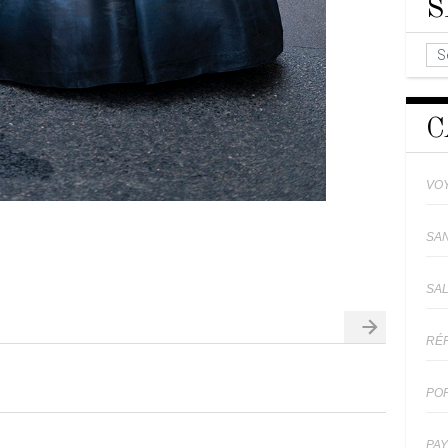
S
C
VO
SA
SA
RÉ
PO
PA