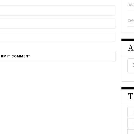
DI
CH
A
T