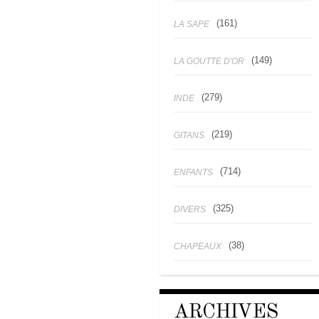
(161)
LA SAPE
(149)
LA GOUTTE D'OR
(279)
INDE
(219)
GITANS
(714)
ENFANTS
(325)
DIVERS
(38)
CHAPEAUX
ARCHIVES