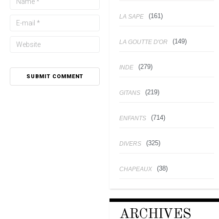
(161)
LA SAPE
(149)
LA GOUTTE D'OR
(279)
INDE
(219)
GITANS
(714)
ENFANTS
(325)
DIVERS
(38)
CHAPEAUX
ARCHIVES