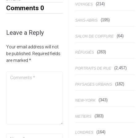
(214)
VOYAGES
Comments
0
(195)
SANS-ABRIS
Leave a Reply
(64)
SALON DE COIFFURE
Your email address will not
(283)
RÉFUGIÉS
be published.
Required fields
are marked
*
(2,457)
PORTRAITS DE RUE
(182)
PAYSAGES URBAINS
(343)
NEW-YORK
(383)
METIERS
(164)
LONDRES