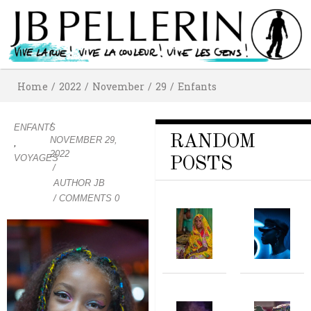
Home
/
2022
/
November
/
29
/
Enfants
/
ENFANTS
RANDOM
NOVEMBER 29,
,
2022
VOYAGES
POSTS
/
AUTHOR
JB
/ COMMENTS 0