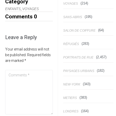
Category
(214)
VOYAGES
,
ENFANTS
VOYAGES
Comments
0
(195)
SANS-ABRIS
(64)
SALON DE COIFFURE
Leave a Reply
(283)
RÉFUGIÉS
Your email address will not
be published.
Required fields
(2,457)
PORTRAITS DE RUE
are marked
*
(182)
PAYSAGES URBAINS
(343)
NEW-YORK
(383)
METIERS
(164)
LONDRES