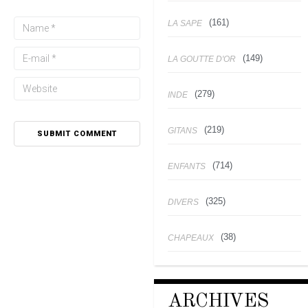
(161)
LA SAPE
(149)
LA GOUTTE D'OR
(279)
INDE
(219)
GITANS
(714)
ENFANTS
(325)
DIVERS
(38)
CHAPEAUX
ARCHIVES