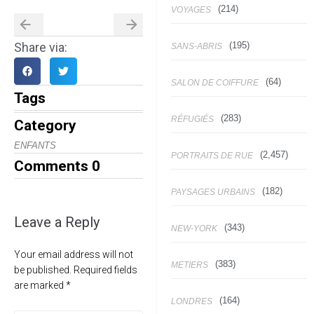
(214)
VOYAGES
(195)
Share via:
SANS-ABRIS
(64)
SALON DE COIFFURE
Tags
(283)
RÉFUGIÉS
Category
ENFANTS
(2,457)
PORTRAITS DE RUE
Comments
0
(182)
PAYSAGES URBAINS
Leave a Reply
(343)
NEW-YORK
Your email address will not
(383)
METIERS
be published.
Required fields
are marked
*
(164)
LONDRES