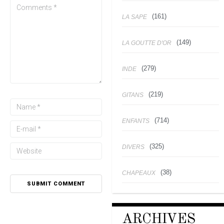
(161)
LA SAPE
(149)
LA GOUTTE D'OR
(279)
INDE
(219)
GITANS
(714)
ENFANTS
(325)
DIVERS
(38)
CHAPEAUX
ARCHIVES