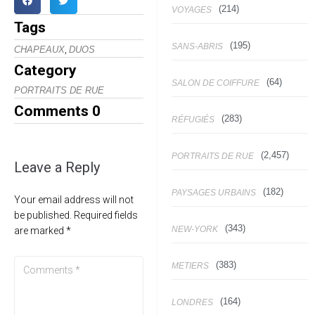
(214)
VOYAGES
Tags
(195)
SANS-ABRIS
,
CHAPEAUX
DUOS
Category
(64)
SALON DE COIFFURE
PORTRAITS DE RUE
Comments
0
(283)
RÉFUGIÉS
(2,457)
PORTRAITS DE RUE
Leave a Reply
(182)
PAYSAGES URBAINS
Your email address will not
be published.
Required fields
(343)
NEW-YORK
are marked
*
(383)
METIERS
(164)
LONDRES