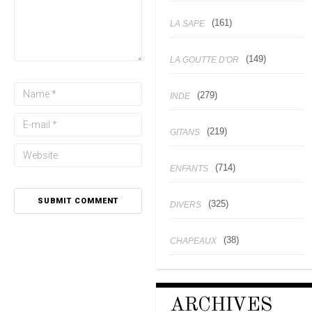
(161)
LA SAPE
(149)
LA GOUTTE D'OR
(279)
INDE
(219)
GITANS
(714)
ENFANTS
(325)
DIVERS
(38)
CHAPEAUX
ARCHIVES