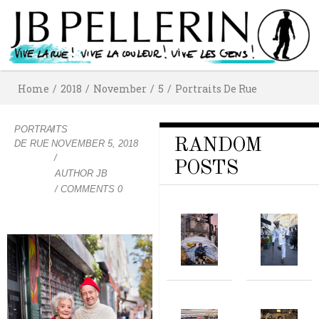
Home
/
2018
/
November
/
5
/
Portraits De Rue
PORTRAITS
/
RANDOM
DE RUE
NOVEMBER 5, 2018
/
POSTS
AUTHOR
JB
/ COMMENTS 0