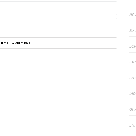
NE
ME
LO
LA 
LA 
IN
GIT
EN