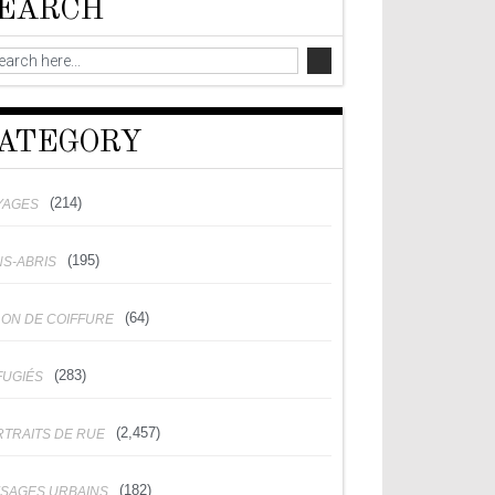
EARCH
ATEGORY
(214)
YAGES
(195)
NS-ABRIS
(64)
LON DE COIFFURE
(283)
FUGIÉS
(2,457)
RTRAITS DE RUE
(182)
YSAGES URBAINS