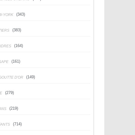
(343)
W-YORK
(383)
TIERS
(164)
NDRES
(161)
SAPE
(149)
GOUTTE D'OR
(279)
DE
(219)
ANS
(714)
FANTS