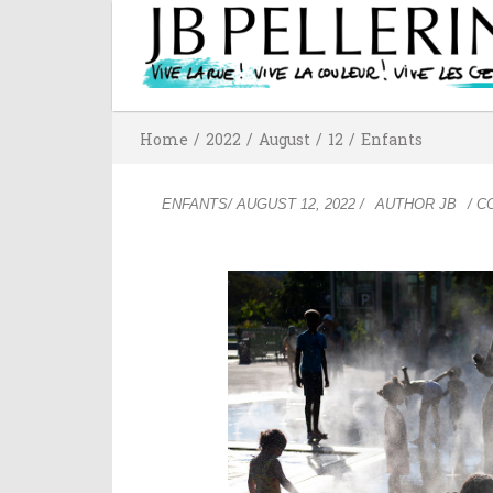
Home
/
2022
/
August
/
12
/
Enfants
ENFANTS
/
AUGUST 12, 2022
/
AUTHOR
JB
/ 