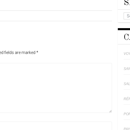
S
C
ed fields are marked
*
VO
SA
SA
RÉ
PO
PA