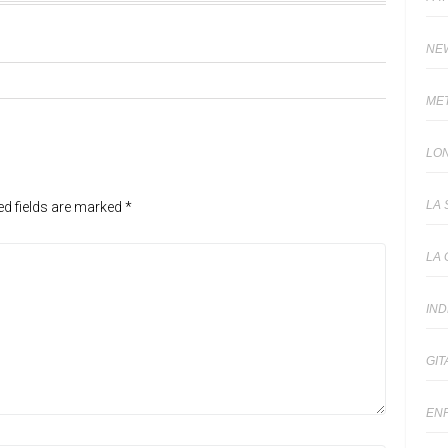
NE
ME
LO
LA 
ed fields are marked
*
LA 
IN
GIT
EN