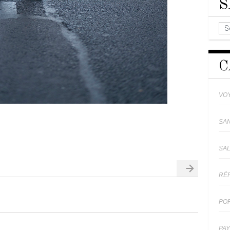
S
C
VO
SA
SA
RÉ
PO
PA