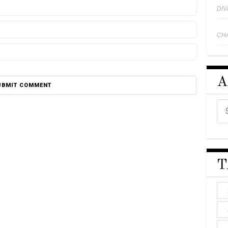
DI
CH
A
T