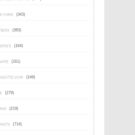
(343)
W-YORK
(383)
TIERS
(164)
NDRES
(161)
SAPE
(149)
GOUTTE D'OR
(279)
DE
(219)
ANS
(714)
FANTS