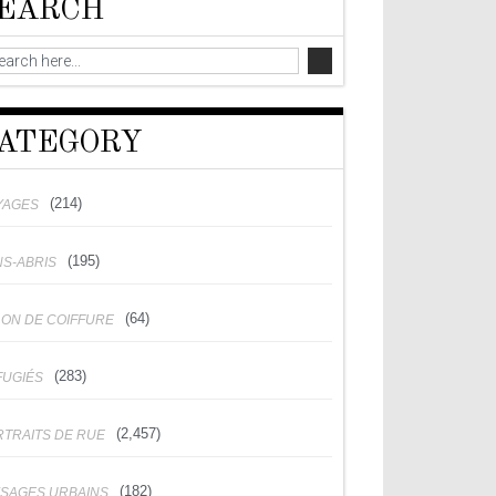
EARCH
ATEGORY
(214)
YAGES
(195)
NS-ABRIS
(64)
LON DE COIFFURE
(283)
FUGIÉS
(2,457)
RTRAITS DE RUE
(182)
YSAGES URBAINS