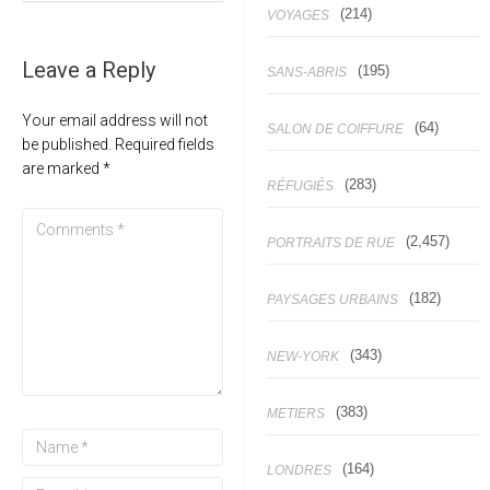
(214)
VOYAGES
Leave a Reply
(195)
SANS-ABRIS
Your email address will not
(64)
SALON DE COIFFURE
be published.
Required fields
are marked
*
(283)
RÉFUGIÉS
(2,457)
PORTRAITS DE RUE
(182)
PAYSAGES URBAINS
(343)
NEW-YORK
(383)
METIERS
(164)
LONDRES