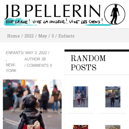
Home
/
2022
/
May
/
3
/
Enfants
ENFANTS
/
MAY 3, 2022
/
RANDOM
,
AUTHOR
JB
NEW-
/ COMMENTS 0
POSTS
YORK