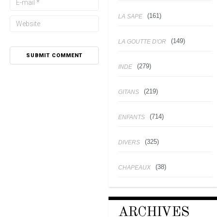
(161)
LA SAPE
(149)
LA GOUTTE D'OR
(279)
INDE
(219)
GITANS
(714)
ENFANTS
(325)
DIVERS
(38)
CHAPEAUX
ARCHIVES