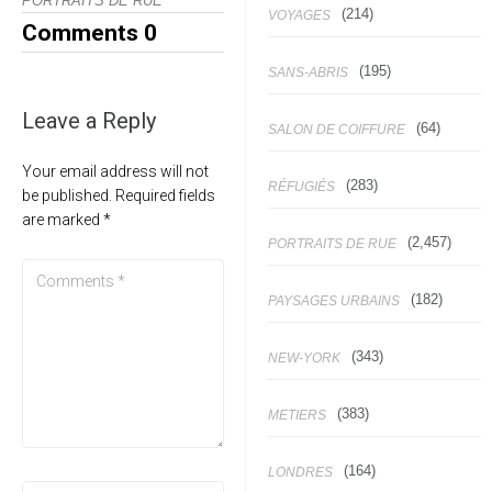
PORTRAITS DE RUE
(214)
VOYAGES
Comments
0
(195)
SANS-ABRIS
Leave a Reply
(64)
SALON DE COIFFURE
Your email address will not
(283)
RÉFUGIÉS
be published.
Required fields
are marked
*
(2,457)
PORTRAITS DE RUE
(182)
PAYSAGES URBAINS
(343)
NEW-YORK
(383)
METIERS
(164)
LONDRES