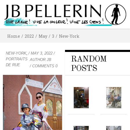
Home
/
2022
/
May
/
3
/
New-York
,
NEW-YORK
/
MAY 3, 2022
/
RANDOM
PORTRAITS
AUTHOR
JB
DE RUE
/ COMMENTS 0
POSTS