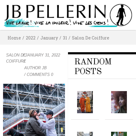
Home
/
2022
/
January
/
31
/
Salon De Coiffure
SALON DE
/
JANUARY 31, 2022
RANDOM
COIFFURE
/
AUTHOR
JB
POSTS
/ COMMENTS 0