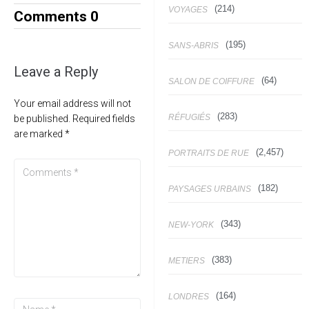
(214)
VOYAGES
Comments
0
(195)
SANS-ABRIS
Leave a Reply
(64)
SALON DE COIFFURE
Your email address will not
(283)
RÉFUGIÉS
be published.
Required fields
are marked
*
(2,457)
PORTRAITS DE RUE
(182)
PAYSAGES URBAINS
(343)
NEW-YORK
(383)
METIERS
(164)
LONDRES