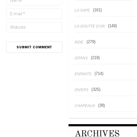
(161)
LA SAPE
(149)
LA GOUTTE D'OR
(279)
INDE
(219)
GITANS
(714)
ENFANTS
(325)
DIVERS
(38)
CHAPEAUX
ARCHIVES