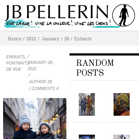
Home
/
2022
/
January
/
28
/
Enfants
/
,
ENFANTS
RANDOM
JANUARY 28,
PORTRAITS
2022
DE RUE
POSTS
/
AUTHOR
JB
/ COMMENTS 0