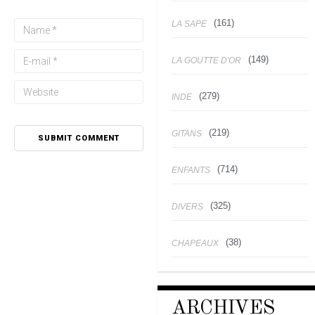
(161)
LA SAPE
(149)
LA GOUTTE D'OR
(279)
INDE
(219)
GITANS
(714)
ENFANTS
(325)
DIVERS
(38)
CHAPEAUX
ARCHIVES