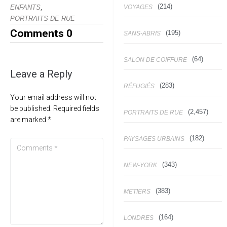
(214)
,
VOYAGES
ENFANTS
PORTRAITS DE RUE
Comments
0
(195)
SANS-ABRIS
(64)
SALON DE COIFFURE
Leave a Reply
(283)
RÉFUGIÉS
Your email address will not
be published.
Required fields
(2,457)
PORTRAITS DE RUE
are marked
*
(182)
PAYSAGES URBAINS
(343)
NEW-YORK
(383)
METIERS
(164)
LONDRES