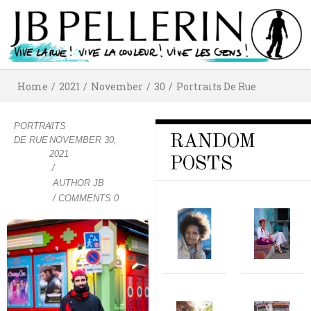
Home
/
2021
/
November
/
30
/
Portraits De Rue
PORTRAITS
/
RANDOM
DE RUE
NOVEMBER 30,
2021
POSTS
/
AUTHOR
JB
/ COMMENTS 0