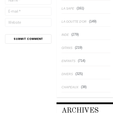
(161)
LA SAPE
(149)
LA GOUTTE D'OR
(279)
INDE
(219)
GITANS
(714)
ENFANTS
(325)
DIVERS
(38)
CHAPEAUX
ARCHIVES