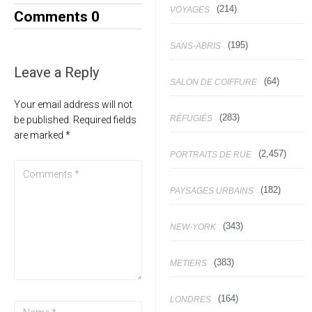
(214)
VOYAGES
Comments
0
(195)
SANS-ABRIS
Leave a Reply
(64)
SALON DE COIFFURE
Your email address will not
(283)
RÉFUGIÉS
be published.
Required fields
are marked
*
(2,457)
PORTRAITS DE RUE
(182)
PAYSAGES URBAINS
(343)
NEW-YORK
(383)
METIERS
(164)
LONDRES