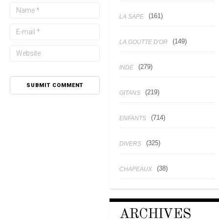
(161)
LA SAPE
(149)
LA GOUTTE D'OR
(279)
INDE
(219)
GITANS
(714)
ENFANTS
(325)
DIVERS
(38)
CHAPEAUX
ARCHIVES