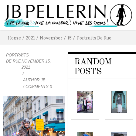
Home
/
2021
/
November
/
15
/
Portraits De Rue
PORTRAITS
/
RANDOM
DE RUE
NOVEMBER 15,
2021
POSTS
/
AUTHOR
JB
/ COMMENTS 0