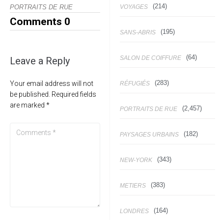
(214)
VOYAGES
PORTRAITS DE RUE
Comments
0
(195)
SANS-ABRIS
(64)
SALON DE COIFFURE
Leave a Reply
(283)
Your email address will not
RÉFUGIÉS
be published.
Required fields
are marked
*
(2,457)
PORTRAITS DE RUE
(182)
PAYSAGES URBAINS
(343)
NEW-YORK
(383)
METIERS
(164)
LONDRES