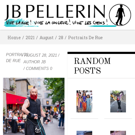
Home
/
2021
/
August
/
28
/
Portraits De Rue
PORTRAITS
/
AUGUST 28, 2021
/
RANDOM
DE RUE
AUTHOR
JB
/ COMMENTS 0
POSTS