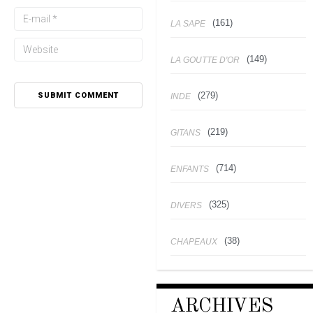
(161)
LA SAPE
(149)
LA GOUTTE D'OR
(279)
INDE
(219)
GITANS
(714)
ENFANTS
(325)
DIVERS
(38)
CHAPEAUX
ARCHIVES