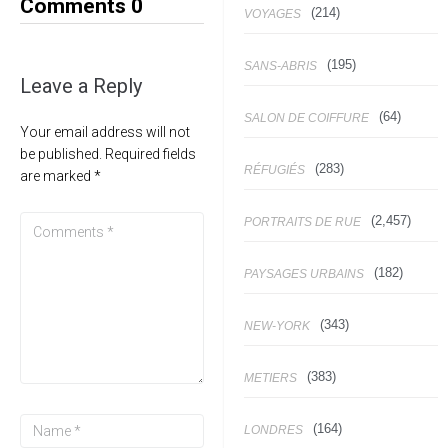
Comments
0
(214)
VOYAGES
(195)
SANS-ABRIS
Leave a Reply
(64)
SALON DE COIFFURE
Your email address will not
be published.
Required fields
(283)
RÉFUGIÉS
are marked
*
(2,457)
PORTRAITS DE RUE
(182)
PAYSAGES URBAINS
(343)
NEW-YORK
(383)
METIERS
(164)
LONDRES