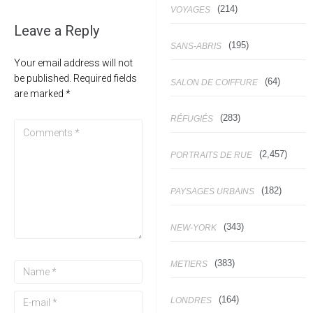
(214)
VOYAGES
Leave a Reply
(195)
SANS-ABRIS
Your email address will not
be published.
Required fields
(64)
SALON DE COIFFURE
are marked
*
(283)
RÉFUGIÉS
(2,457)
PORTRAITS DE RUE
(182)
PAYSAGES URBAINS
(343)
NEW-YORK
(383)
METIERS
(164)
LONDRES