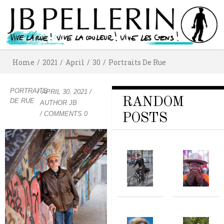
Home
/
2021
/
April
/
30
/
Portraits De Rue
PORTRAITS
/
APRIL 30, 2021
/
RANDOM
DE RUE
AUTHOR
JB
/ COMMENTS 0
POSTS