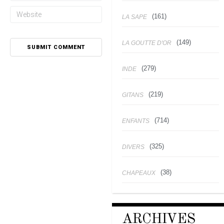
(161)
LA SAPE
(149)
LA GOUTTE D'OR
(279)
INDE
(219)
GITANS
(714)
ENFANTS
(325)
DIVERS
(38)
CHAPEAUX
ARCHIVES