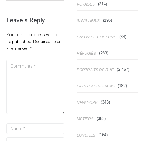
(214)
VOYAGES
Leave a Reply
(195)
SANS-ABRIS
Your email address will not
(64)
SALON DE COIFFURE
be published.
Required fields
are marked
*
(283)
RÉFUGIÉS
(2,457)
PORTRAITS DE RUE
(182)
PAYSAGES URBAINS
(343)
NEW-YORK
(383)
METIERS
(164)
LONDRES