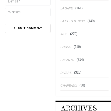
(161)
LA SAPE
(149)
LA GOUTTE D'OR
(279)
INDE
(219)
GITANS
(714)
ENFANTS
(325)
DIVERS
(38)
CHAPEAUX
ARCHIVES