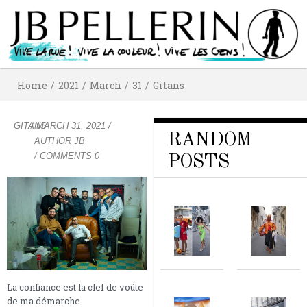
Home
/
2021
/
March
/
31
/
Gitans
GITANS
/
MARCH 31, 2021
/
RANDOM
AUTHOR
JB
/ COMMENTS 0
POSTS
La confiance est la clef de voûte
de ma démarche