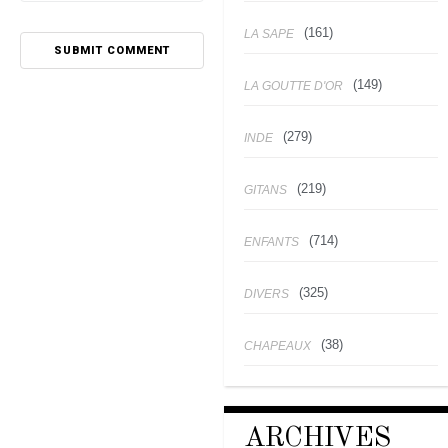
(161)
LA SAPE
(149)
LA GOUTTE D'OR
(279)
INDE
(219)
GITANS
(714)
ENFANTS
(325)
DIVERS
(38)
CHAPEAUX
ARCHIVES