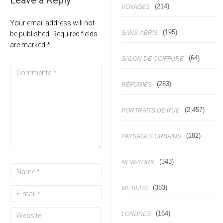
Leave a Reply
(214)
VOYAGES
Your email address will not
(195)
SANS-ABRIS
be published.
Required fields
are marked
*
(64)
SALON DE COIFFURE
(283)
RÉFUGIÉS
(2,457)
PORTRAITS DE RUE
(182)
PAYSAGES URBAINS
(343)
NEW-YORK
(383)
METIERS
(164)
LONDRES