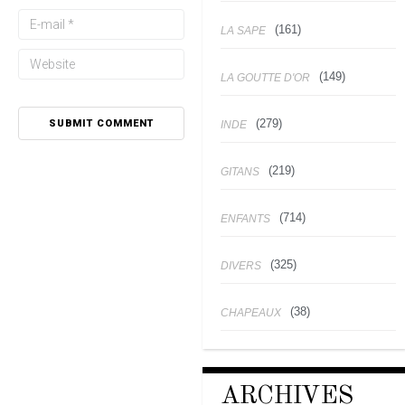
(161)
LA SAPE
(149)
LA GOUTTE D'OR
(279)
INDE
(219)
GITANS
(714)
ENFANTS
(325)
DIVERS
(38)
CHAPEAUX
ARCHIVES