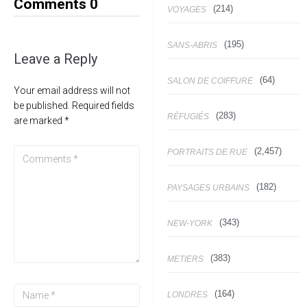
Comments
0
(214)
VOYAGES
(195)
SANS-ABRIS
Leave a Reply
(64)
SALON DE COIFFURE
Your email address will not
be published.
Required fields
(283)
RÉFUGIÉS
are marked
*
(2,457)
PORTRAITS DE RUE
(182)
PAYSAGES URBAINS
(343)
NEW-YORK
(383)
METIERS
(164)
LONDRES