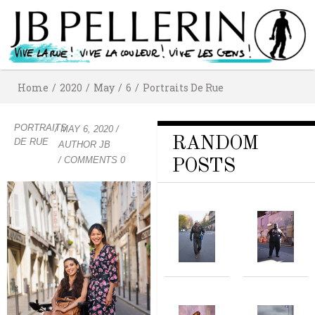
Home
/
2020
/
May
/
6
/
Portraits De Rue
PORTRAITS
/
MAY 6, 2020
/
RANDOM
DE RUE
AUTHOR
JB
/ COMMENTS 0
POSTS