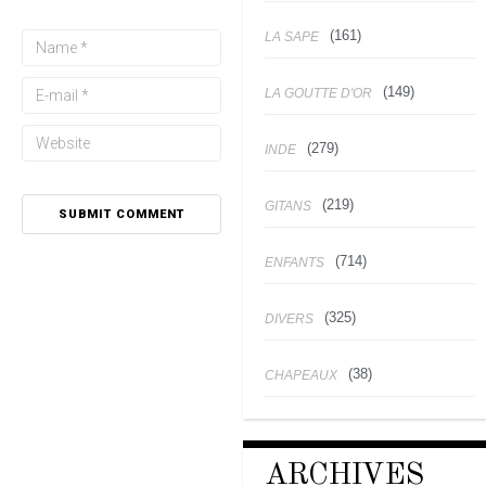
(161)
LA SAPE
(149)
LA GOUTTE D'OR
(279)
INDE
(219)
GITANS
(714)
ENFANTS
(325)
DIVERS
(38)
CHAPEAUX
ARCHIVES