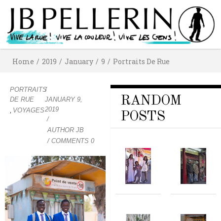
Home
/
2019
/
January
/
9
/
Portraits De Rue
PORTRAITS
/
RANDOM
DE RUE
JANUARY 9,
2019
,
VOYAGES
POSTS
/
AUTHOR
JB
/ COMMENTS 0