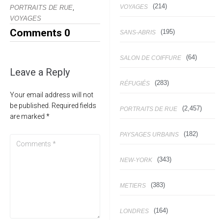
(214)
VOYAGES
,
PORTRAITS DE RUE
VOYAGES
Comments
0
(195)
SANS-ABRIS
(64)
SALON DE COIFFURE
Leave a Reply
(283)
RÉFUGIÉS
Your email address will not
be published.
Required fields
(2,457)
PORTRAITS DE RUE
are marked
*
(182)
PAYSAGES URBAINS
(343)
NEW-YORK
(383)
METIERS
(164)
LONDRES