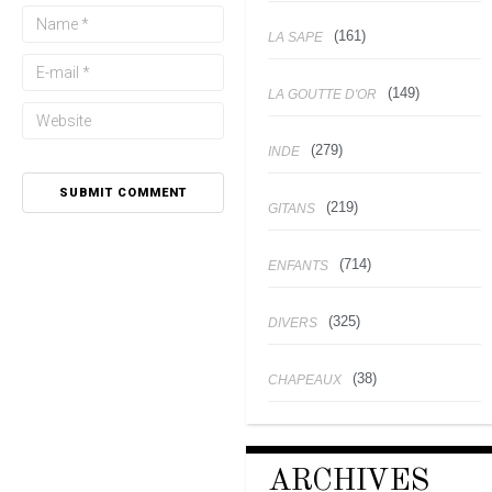
(161)
LA SAPE
(149)
LA GOUTTE D'OR
(279)
INDE
(219)
GITANS
(714)
ENFANTS
(325)
DIVERS
(38)
CHAPEAUX
ARCHIVES