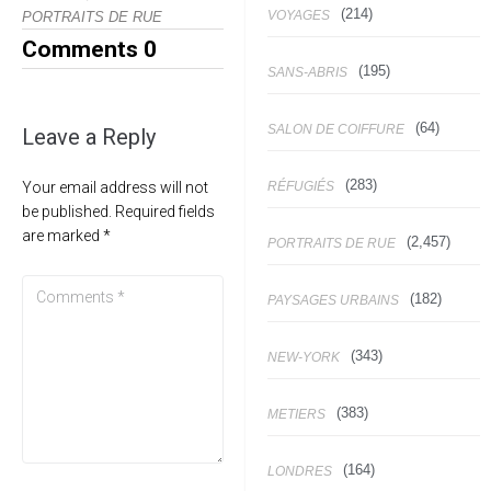
(214)
VOYAGES
PORTRAITS DE RUE
Comments
0
(195)
SANS-ABRIS
(64)
SALON DE COIFFURE
Leave a Reply
(283)
RÉFUGIÉS
Your email address will not
be published.
Required fields
are marked
*
(2,457)
PORTRAITS DE RUE
(182)
PAYSAGES URBAINS
(343)
NEW-YORK
(383)
METIERS
(164)
LONDRES