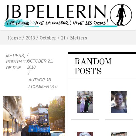
Home
/
2018
/
October
/
21
/
Metiers
/
,
METIERS
RANDOM
OCTOBER 21,
PORTRAITS
2018
DE RUE
POSTS
/
AUTHOR
JB
/ COMMENTS 0