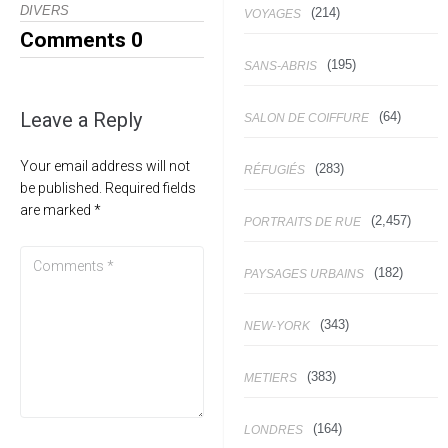
DIVERS
(214)
VOYAGES
Comments
0
(195)
SANS-ABRIS
Leave a Reply
(64)
SALON DE COIFFURE
Your email address will not
(283)
RÉFUGIÉS
be published.
Required fields
are marked
*
(2,457)
PORTRAITS DE RUE
(182)
PAYSAGES URBAINS
(343)
NEW-YORK
(383)
METIERS
(164)
LONDRES