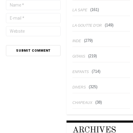
(161)
LA SAPE
(149)
LA GOUTTE D'OR
(279)
INDE
(219)
GITANS
(714)
ENFANTS
(325)
DIVERS
(38)
CHAPEAUX
ARCHIVES