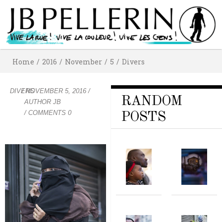
Home
/
2016
/
November
/
5
/
Divers
DIVERS
/
NOVEMBER 5, 2016
/
RANDOM
AUTHOR
JB
/ COMMENTS 0
POSTS