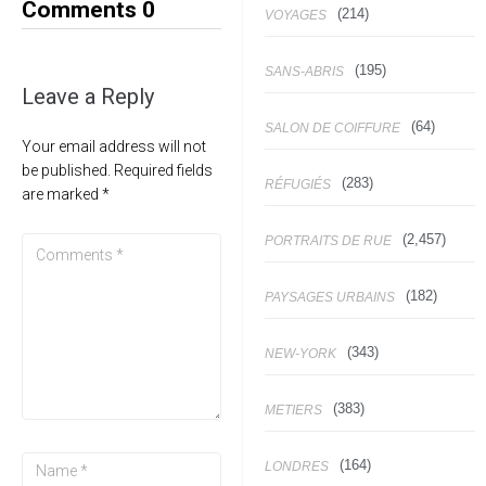
Comments
0
(214)
VOYAGES
(195)
SANS-ABRIS
Leave a Reply
(64)
SALON DE COIFFURE
Your email address will not
be published.
Required fields
(283)
RÉFUGIÉS
are marked
*
(2,457)
PORTRAITS DE RUE
(182)
PAYSAGES URBAINS
(343)
NEW-YORK
(383)
METIERS
(164)
LONDRES