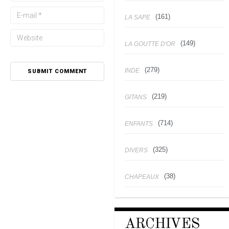
(161)
LA SAPE
(149)
LA GOUTTE D'OR
(279)
INDE
(219)
GITANS
(714)
ENFANTS
(325)
DIVERS
(38)
CHAPEAUX
ARCHIVES