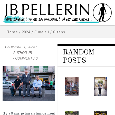
Home
/
2024
/
June
/
1
/
Gitans
GITANS
/
JUNE 1, 2024
/
RANDOM
AUTHOR
JB
/ COMMENTS 0
POSTS
Il y a 9 ans, je faisais timidement