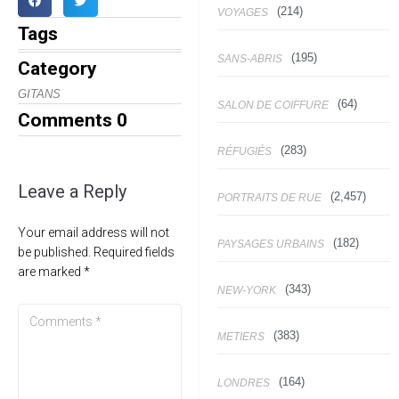
(214)
VOYAGES
Tags
(195)
SANS-ABRIS
Category
GITANS
(64)
SALON DE COIFFURE
Comments
0
(283)
RÉFUGIÉS
Leave a Reply
(2,457)
PORTRAITS DE RUE
Your email address will not
(182)
PAYSAGES URBAINS
be published.
Required fields
are marked
*
(343)
NEW-YORK
(383)
METIERS
(164)
LONDRES