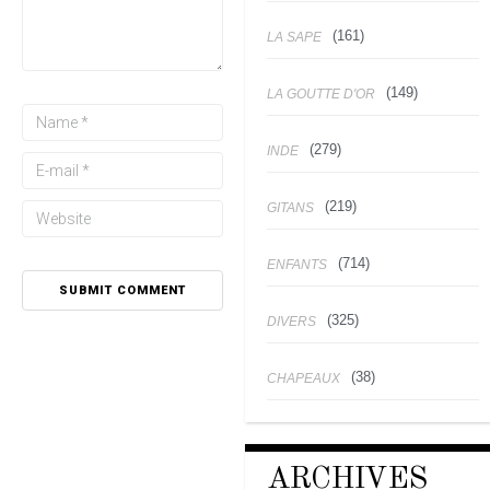
(161)
LA SAPE
(149)
LA GOUTTE D'OR
(279)
INDE
(219)
GITANS
(714)
ENFANTS
(325)
DIVERS
(38)
CHAPEAUX
ARCHIVES