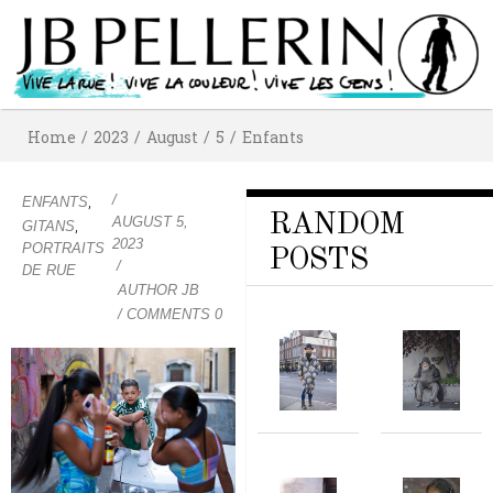
Home
/
2023
/
August
/
5
/
Enfants
/
,
ENFANTS
RANDOM
AUGUST 5,
,
GITANS
2023
PORTRAITS
POSTS
/
DE RUE
AUTHOR
JB
/ COMMENTS 0