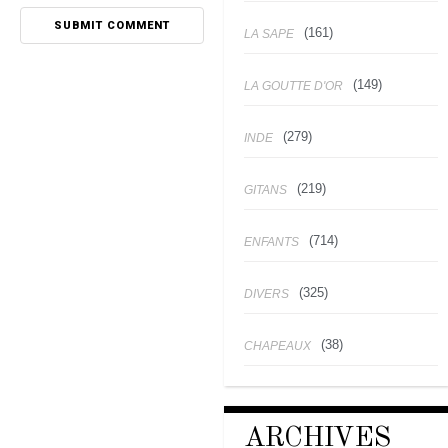
(161)
LA SAPE
(149)
LA GOUTTE D'OR
(279)
INDE
(219)
GITANS
(714)
ENFANTS
(325)
DIVERS
(38)
CHAPEAUX
ARCHIVES