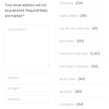
(214)
VOYAGES
Your email address will not
be published.
Required fields
(195)
are marked
*
SANS-ABRIS
(64)
SALON DE COIFFURE
(283)
RÉFUGIÉS
(2,457)
PORTRAITS DE RUE
(182)
PAYSAGES URBAINS
(343)
NEW-YORK
(383)
METIERS
(164)
LONDRES