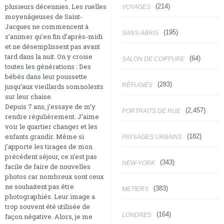
plusieurs décennies. Les ruelles
(214)
VOYAGES
moyenâgeuses de Saint-
Jacques ne commencent à
(195)
SANS-ABRIS
s’animer qu’en fin d’après-midi
et ne désemplissent pas avant
tard dans la nuit. On y croise
(64)
SALON DE COIFFURE
toutes les générations : Des
bébés dans leur poussette
(283)
RÉFUGIÉS
jusqu’aux vieillards somnolents
sur leur chaise.
Depuis 7 ans, j’essaye de m’y
(2,457)
PORTRAITS DE RUE
rendre régulièrement. J’aime
voir le quartier changer et les
enfants grandir. Même si
(182)
PAYSAGES URBAINS
j’apporte les tirages de mon
précédent séjour, ce n’est pas
(343)
NEW-YORK
facile de faire de nouvelles
photos car nombreux sont ceux
ne souhaitent pas être
(383)
METIERS
photographiés. Leur image a
trop souvent été utilisée de
(164)
LONDRES
façon négative. Alors, je me