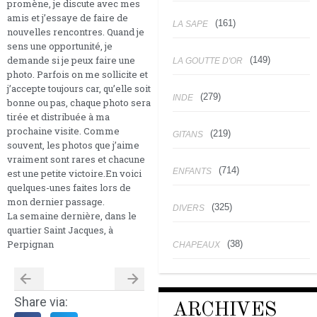
promène, je discute avec mes
amis et j’essaye de faire de
(161)
LA SAPE
nouvelles rencontres. Quand je
sens une opportunité, je
demande si je peux faire une
(149)
LA GOUTTE D'OR
photo. Parfois on me sollicite et
j’accepte toujours car, qu’elle soit
(279)
INDE
bonne ou pas, chaque photo sera
tirée et distribuée à ma
prochaine visite. Comme
(219)
GITANS
souvent, les photos que j’aime
vraiment sont rares et chacune
(714)
ENFANTS
est une petite victoire.En voici
quelques-unes faites lors de
mon dernier passage.
(325)
DIVERS
La semaine dernière, dans le
quartier Saint Jacques, à
Perpignan
(38)
CHAPEAUX
Share via:
ARCHIVES