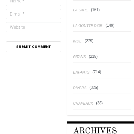
(161)
LA SAPE
(149)
LA GOUTTE D'OR
(279)
INDE
(219)
GITANS
(714)
ENFANTS
(325)
DIVERS
(38)
CHAPEAUX
ARCHIVES