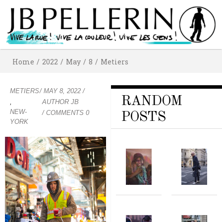
Home
/
2022
/
May
/
8
/
Metiers
METIERS
/
MAY 8, 2022
/
RANDOM
,
AUTHOR
JB
NEW-
/ COMMENTS 0
POSTS
YORK