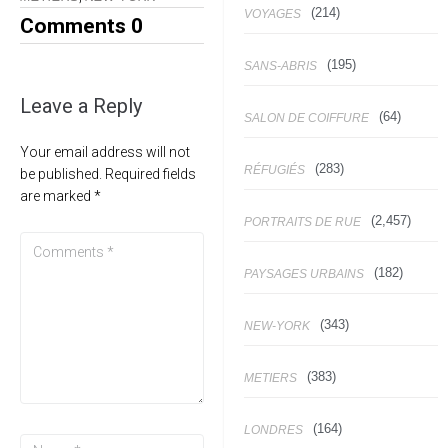
(214)
VOYAGES
Comments
0
(195)
SANS-ABRIS
Leave a Reply
(64)
SALON DE COIFFURE
Your email address will not
(283)
RÉFUGIÉS
be published.
Required fields
are marked
*
(2,457)
PORTRAITS DE RUE
(182)
PAYSAGES URBAINS
(343)
NEW-YORK
(383)
METIERS
(164)
LONDRES