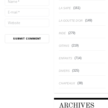
(161)
LA SAPE
(149)
LA GOUTTE D'OR
(279)
INDE
(219)
GITANS
(714)
ENFANTS
(325)
DIVERS
(38)
CHAPEAUX
ARCHIVES