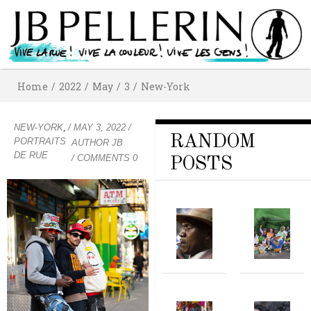
Home
/
2022
/
May
/
3
/
New-York
,
NEW-YORK
/
MAY 3, 2022
/
RANDOM
PORTRAITS
AUTHOR
JB
DE RUE
/ COMMENTS 0
POSTS