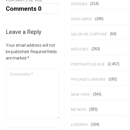
PORTRAITS DE RUE
(214)
VOYAGES
Comments
0
(195)
SANS-ABRIS
Leave a Reply
(64)
SALON DE COIFFURE
Your email address will not
(283)
RÉFUGIÉS
be published.
Required fields
are marked
*
(2,457)
PORTRAITS DE RUE
(182)
PAYSAGES URBAINS
(343)
NEW-YORK
(383)
METIERS
(164)
LONDRES