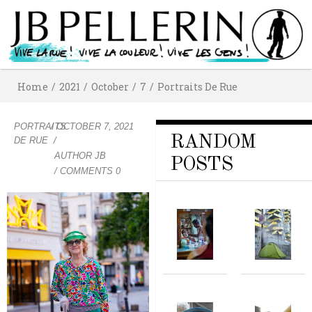
Home
/
2021
/
October
/
7
/
Portraits De Rue
PORTRAITS
/
OCTOBER 7, 2021
RANDOM
DE RUE
/
AUTHOR
JB
POSTS
/ COMMENTS 0