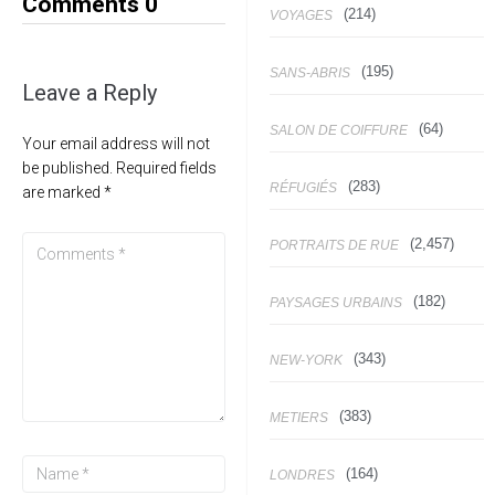
Comments
0
(214)
VOYAGES
(195)
SANS-ABRIS
Leave a Reply
(64)
SALON DE COIFFURE
Your email address will not
be published.
Required fields
(283)
RÉFUGIÉS
are marked
*
(2,457)
PORTRAITS DE RUE
(182)
PAYSAGES URBAINS
(343)
NEW-YORK
(383)
METIERS
(164)
LONDRES