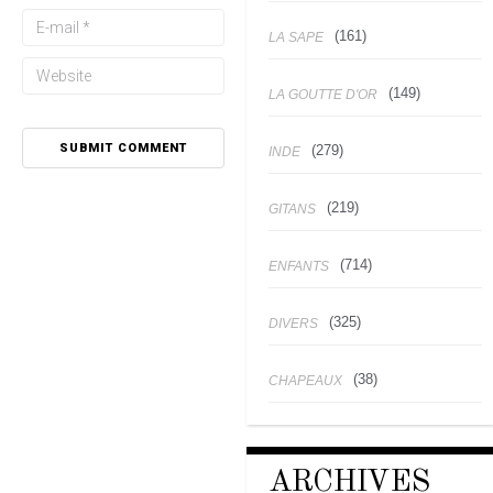
(161)
LA SAPE
(149)
LA GOUTTE D'OR
(279)
INDE
(219)
GITANS
(714)
ENFANTS
(325)
DIVERS
(38)
CHAPEAUX
ARCHIVES