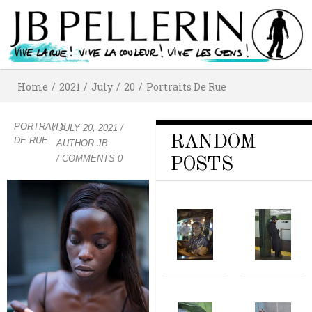
Home
/
2021
/
July
/
20
/
Portraits De Rue
PORTRAITS
/
JULY 20, 2021
/
RANDOM
DE RUE
AUTHOR
JB
/ COMMENTS 0
POSTS