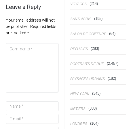
(214)
VOYAGES
Leave a Reply
(195)
SANS-ABRIS
Your email address will not
be published.
Required fields
are marked
*
(64)
SALON DE COIFFURE
(283)
RÉFUGIÉS
(2,457)
PORTRAITS DE RUE
(182)
PAYSAGES URBAINS
(343)
NEW-YORK
(383)
METIERS
(164)
LONDRES