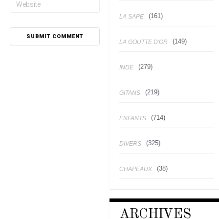
(161)
LA SAPE
(149)
LA GOUTTE D'OR
(279)
INDE
(219)
GITANS
(714)
ENFANTS
(325)
DIVERS
(38)
CHAPEAUX
ARCHIVES