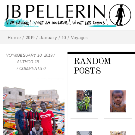
Home
/
2019
/
January
/
10
/
Voyages
VOYAGES
/
JANUARY 10, 2019
/
RANDOM
AUTHOR
JB
/ COMMENTS 0
POSTS