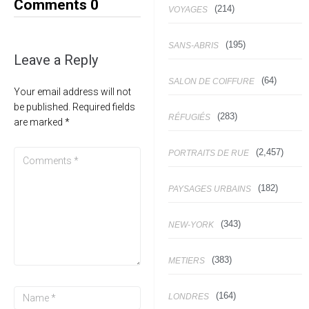
Comments
0
(214)
VOYAGES
(195)
SANS-ABRIS
Leave a Reply
(64)
SALON DE COIFFURE
Your email address will not
be published.
Required fields
(283)
RÉFUGIÉS
are marked
*
(2,457)
PORTRAITS DE RUE
(182)
PAYSAGES URBAINS
(343)
NEW-YORK
(383)
METIERS
(164)
LONDRES