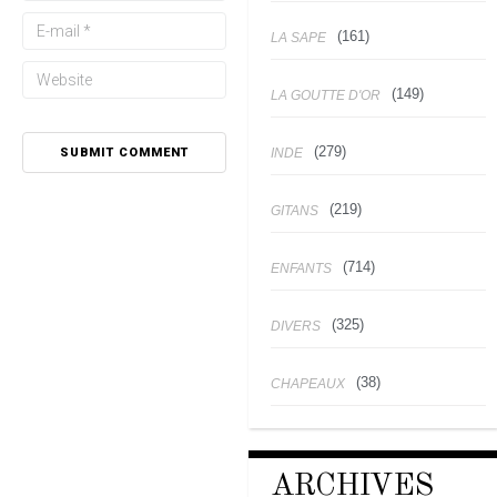
(161)
LA SAPE
(149)
LA GOUTTE D'OR
(279)
INDE
(219)
GITANS
(714)
ENFANTS
(325)
DIVERS
(38)
CHAPEAUX
ARCHIVES