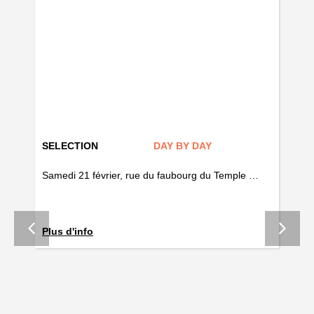
SELECTION
DAY BY DAY
AR
if
Samedi 21 février, rue du faubourg du Temple …
Fo
Plus d'info
la 
ave
tou
un