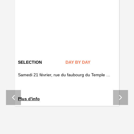
SELECTION
DAY BY DAY
AR
if
Samedi 21 février, rue du faubourg du Temple …
Fo
Plus d'info
la 
ave
tou
un