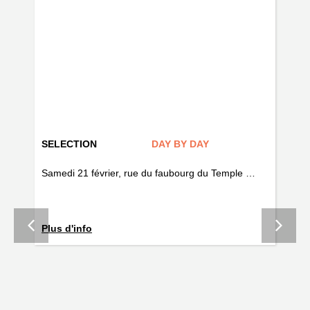
SELECTION
DAY BY DAY
AR
if
Samedi 21 février, rue du faubourg du Temple …
Fo
Plus d'info
la 
ave
tou
un