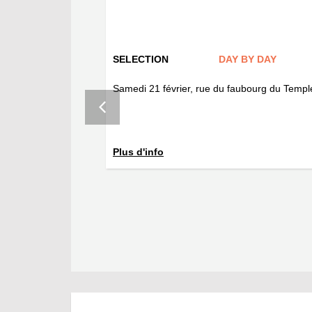
SELECTION
DAY BY DAY
d, réalisés sur le
Samedi 21 février, rue du faubourg du Temp
es rues de Paris …
Plus d'info