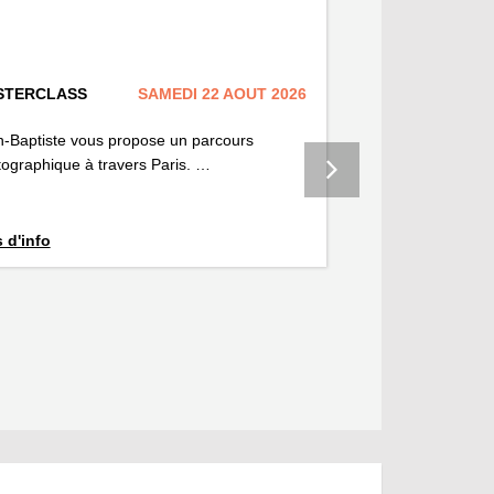
STERCLASS
SAMEDI 22 AOUT 2026
LIVRE
-Baptiste vous propose un parcours
Une galerie de portr
ographique à travers Paris. …
vif dans les décors
 d'info
Plus d'info